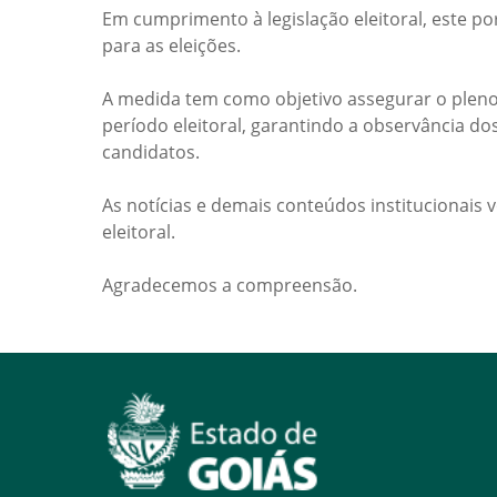
Em cumprimento à legislação eleitoral, este po
para as eleições.
A medida tem como objetivo assegurar o pleno
período eleitoral, garantindo a observância do
candidatos.
As notícias e demais conteúdos institucionais 
eleitoral.
Agradecemos a compreensão.