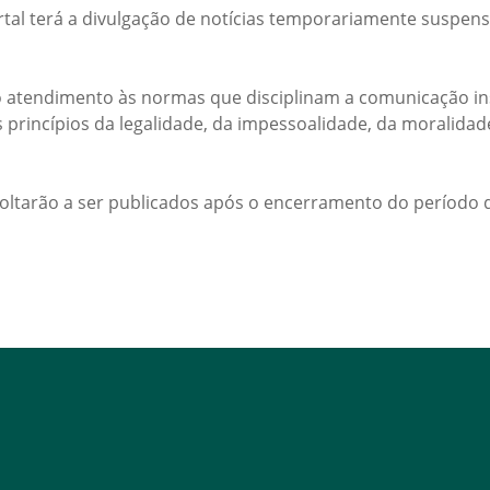
rtal terá a divulgação de notícias temporariamente suspens
 atendimento às normas que disciplinam a comunicação ins
s princípios da legalidade, da impessoalidade, da moralida
voltarão a ser publicados após o encerramento do período d