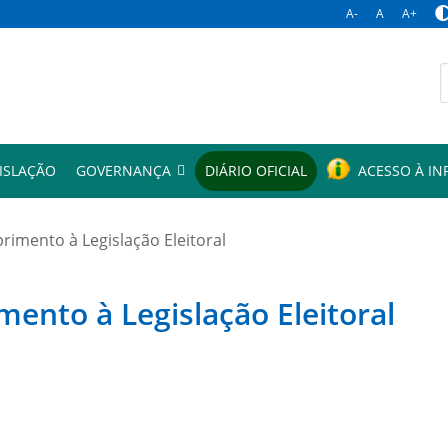
A-
A
A+
p
ISLAÇÃO
GOVERNANÇA
DIÁRIO OFICIAL
ACESSO À I
mento à Legislação Eleitoral
to à Legislação Eleitoral