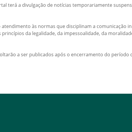
rtal terá a divulgação de notícias temporariamente suspens
 atendimento às normas que disciplinam a comunicação ins
s princípios da legalidade, da impessoalidade, da moralida
voltarão a ser publicados após o encerramento do período d