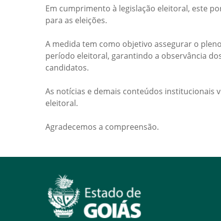
Em cumprimento à legislação eleitoral, este po
para as eleições.
A medida tem como objetivo assegurar o pleno
período eleitoral, garantindo a observância do
candidatos.
As notícias e demais conteúdos institucionais 
eleitoral.
Agradecemos a compreensão.