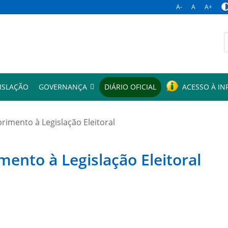
A-
A
A+
p
ISLAÇÃO
GOVERNANÇA
DIÁRIO OFICIAL
ACESSO À I
mento à Legislação Eleitoral
to à Legislação Eleitoral