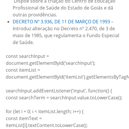
Dispõe sobre a criação do Centro de Educação
Profissional de Saúde do Estado de Goiás e dá
outras providências.
DECRETO Nº 3.936, DE 11 DE MARÇO DE 1993
–
Introduz alteração no Decreto nº 2.470, de 3 de
maio de 1985, que regulamenta o Fundo Especial
de Saúde.
const searchInput =
document.getElementById(‘searchInput’);
const itemList =
document.getElementById(‘itemList’).getElementsByTagNa
searchInput.addEventListener(‘input’, function() {
const searchTerm = searchInput.value.toLowerCase();
for (let i = 0; i < itemList.length; i++) {
const itemText =
itemList[i].textContent.toLowerCase();