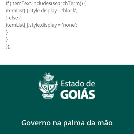
if (itemText.includes(searchTerm)) {
itemList[i].style.display = 'block';
} else {
itemList[i].style.display = 'none';
}
}
});
Governo na palma da mão