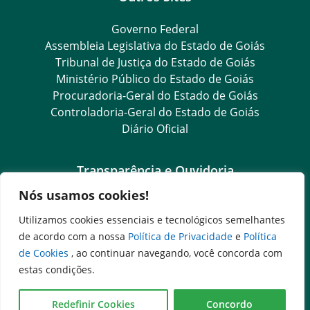
Governo Federal
Assembleia Legislativa do Estado de Goiás
Tribunal de Justiça do Estado de Goiás
Ministério Público do Estado de Goiás
Procuradoria-Geral do Estado de Goiás
Controladoria-Geral do Estado de Goiás
Diário Oficial
Transparência e Ouvidoria
Nós usamos cookies!
Goiás Transparência
Dados Abertos Goiás
Utilizamos cookies essenciais e tecnológicos semelhantes
Ouvidoria Setorial
de acordo com a nossa
Política de Privacidade
e
Política
Ouvidoria Geral
de Cookies
, ao continuar navegando, você concorda com
SIC – Serviço de Informação ao Cidadão
estas condições.
e-SIC – Serviço Eletrônico de Informação ao Cidadão
Acesso às Informações das Organizações Sociais
Redefinir Cookies
Concordo