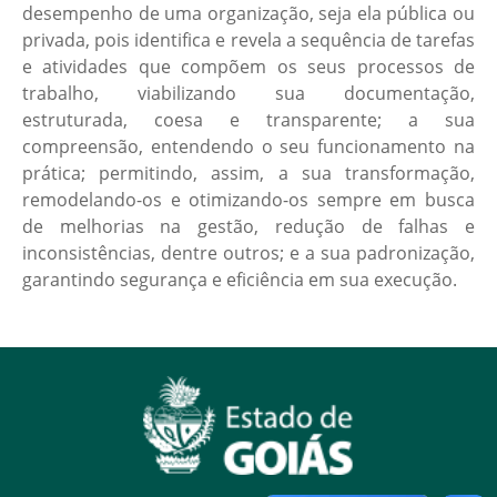
desempenho de uma organização, seja ela pública ou
privada, pois identifica e revela a sequência de tarefas
e atividades que compõem os seus processos de
trabalho, viabilizando sua documentação,
estruturada, coesa e transparente; a sua
compreensão, entendendo o seu funcionamento na
prática; permitindo, assim, a sua transformação,
remodelando-os e otimizando-os sempre em busca
de melhorias na gestão, redução de falhas e
inconsistências, dentre outros; e a sua padronização,
garantindo segurança e eficiência em sua execução.