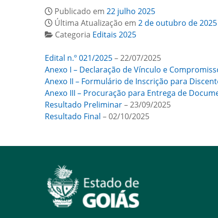
Publicado em
22 julho 2025
Última Atualização em
2 de outubro de 2025
Categoria
Editais 2025
Edital n.º 021/2025
– 22/07/2025
Anexo I – Declaração de Vínculo e Compromiss
Anexo II – Formulário de Inscrição para Discent
Anexo III – Procuração para Entrega de Docum
Resultado Preliminar
– 23/09/2025
Resultado Final
– 02/10/2025