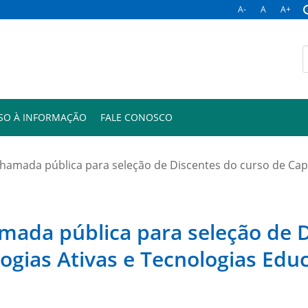
A-
A
A+
B
p
SO À INFORMAÇÃO
FALE CONOSCO
 Chamada pública para seleção de Discentes do curso de Ca
amada pública para seleção de 
gias Ativas e Tecnologias Educa