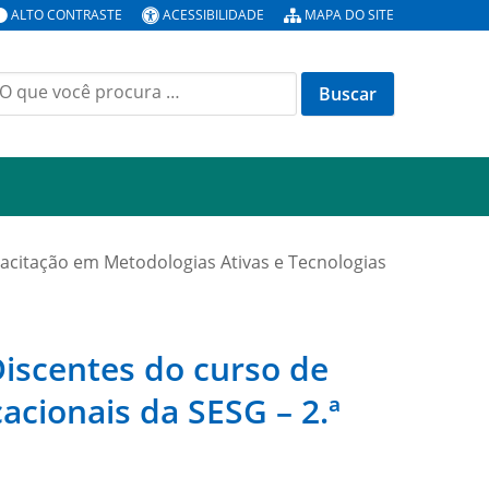
ALTO CONTRASTE
ACESSIBILIDADE
MAPA DO SITE
uscar
or:
pacitação em Metodologias Ativas e Tecnologias
Discentes do curso de
cionais da SESG – 2.ª