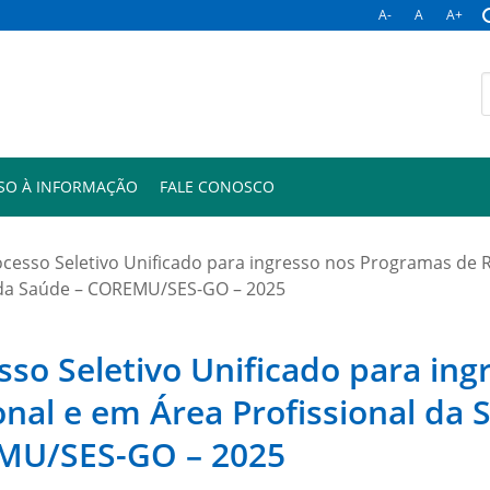
A-
A
A+
B
p
SO À INFORMAÇÃO
FALE CONOSCO
rocesso Seletivo Unificado para ingresso nos Programas de 
o da Saúde – COREMU/SES-GO – 2025
esso Seletivo Unificado para in
onal e em Área Profissional da 
EMU/SES-GO – 2025