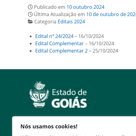
Publicado em
10 outubro 2024
Última Atualização em
10 de outubro de 202
Categoria
Editais 2024
Edital nº 24/2024
– 16/10/2024
Edital Complementar
– 16/10/2024
Edital Complementar 2
– 25/10/2024
Nós usamos cookies!
Serviços