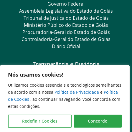
Governo Federal
Assembleia Legislativa do Estado de Goiás
Tribunal de Justiça do Estado de Goiás
Ministério Público do Estado de Goiás
Procuradoria-Geral do Estado de Goiás
Controladoria-Geral do Estado de Goiás
Diário Oficial
Transparência e Ouvidoria
Nós usamos cookies!
Goiás Transparência
Dados Abertos Goiás
Utilizamos cookies essenciais e tecnológicos semelhantes
Ouvidoria Setorial
de acordo com a nossa
Política de Privacidade
e
Política
Ouvidoria Geral
de Cookies
, ao continuar navegando, você concorda com
SIC – Serviço de Informação ao Cidadão
estas condições.
e-SIC – Serviço Eletrônico de Informação ao Cidadão
Acesso às Informações das Organizações Sociais
Redefinir Cookies
Concordo