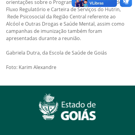
orientações sobre o Programa Academia da Saúde,
Fluxo Regulatório e Carteira de Serviços do Hutrin,
Rede Psicosocial da Região Central referente ao
Alcóol e Outras Drogas e Saúde Mental, assim como
campanhas de imunização também foram
apresentadas durante a reunião.
Gabriela Dutra, da Escola de Saúde de Goiás
Foto: Karim Alexandre