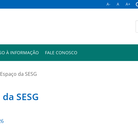
A-
A
A+
B
p
SO À INFORMAÇÃO
FALE CONOSCO
Espaço da SESG
 da SESG
26