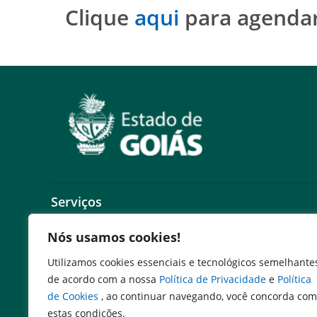
Clique
aqui
para agenda
Serviços
Expresso Goiás
Nós usamos cookies!
Expresso Aplicações
Utilizamos cookies essenciais e tecnológicos semelhante
Expresso Servidor
de acordo com a nossa
Política de Privacidade
e
Política
SEI Governadoria
de Cookies
, ao continuar navegando, você concorda com
Cadastro de Autoridades
estas condições.