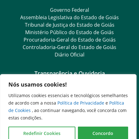
Governo Federal
Assembleia Legislativa do Estado de Goiás
Tribunal de Justiça do Estado de Goiás
Ministério Público do Estado de Goiás
Procuradoria-Geral do Estado de Goiás
Controladoria-Geral do Estado de Goiás
Diário Oficial
Transparência e Ouvidoria
Nós usamos cookies!
LGPD
Goiás Transparência
Utilizamos cookies essenciais e tecnológicos semelhantes
Dados Abertos Goiás
de acordo com a nossa
Política de Privacidade
e
Política
Ouvidoria Setorial
de Cookies
, ao continuar navegando, você concorda com
SIC – Serviço de Informação ao Cidadão
estas condições.
e-SIC – Serviço Eletrônico de Informação ao Cidadão
Ouvidoria Setorial (Presencial)
Redefinir Cookies
Concordo