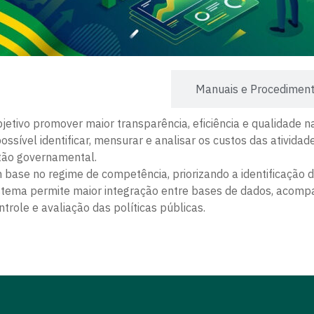
stemática de Custos de Goiás​
Manuais e Procedimen
etivo promover maior transparência, eficiência e qualidade n
ssível identificar, mensurar e analisar os custos das atividad
tão governamental.
base no regime de competência, priorizando a identificação d
sistema permite maior integração entre bases de dados, acom
trole e avaliação das políticas públicas.