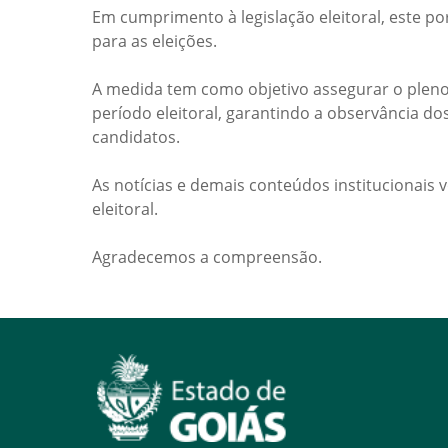
Em cumprimento à legislação eleitoral, este po
para as eleições.
A medida tem como objetivo assegurar o pleno
período eleitoral, garantindo a observância do
candidatos.
As notícias e demais conteúdos institucionais 
eleitoral.
Agradecemos a compreensão.