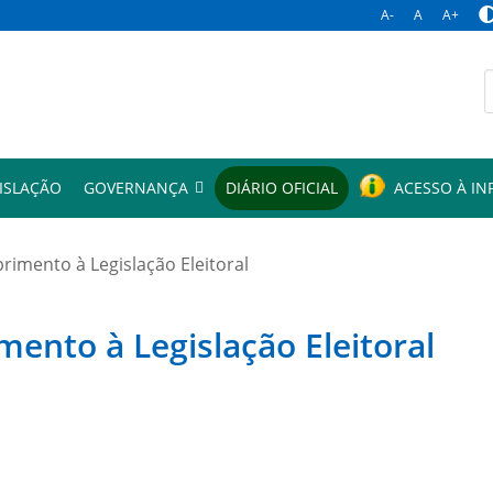
A-
A
A+
p
ISLAÇÃO
GOVERNANÇA
DIÁRIO OFICIAL
ACESSO À I
mento à Legislação Eleitoral
to à Legislação Eleitoral