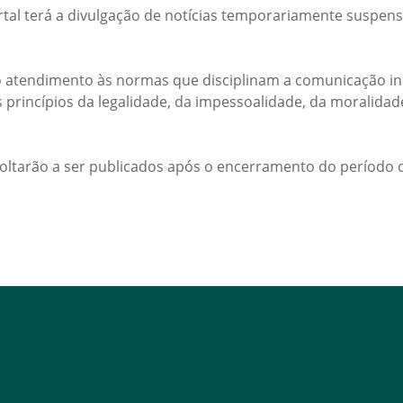
rtal terá a divulgação de notícias temporariamente suspens
 atendimento às normas que disciplinam a comunicação ins
s princípios da legalidade, da impessoalidade, da moralida
voltarão a ser publicados após o encerramento do período d