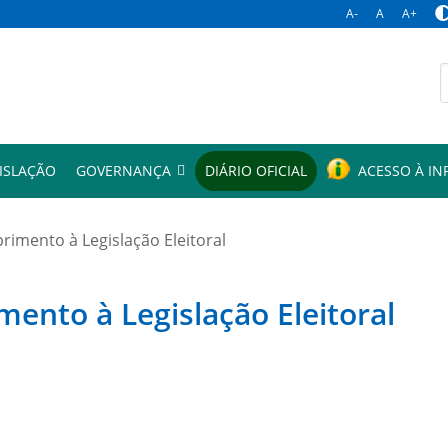
A-
A
A+
p
ISLAÇÃO
GOVERNANÇA
DIÁRIO OFICIAL
ACESSO À I
mento à Legislação Eleitoral
to à Legislação Eleitoral