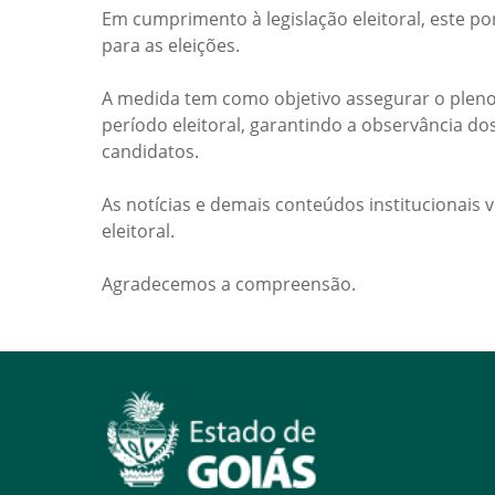
Em cumprimento à legislação eleitoral, este po
para as eleições.
A medida tem como objetivo assegurar o pleno
período eleitoral, garantindo a observância do
candidatos.
As notícias e demais conteúdos institucionais 
eleitoral.
Agradecemos a compreensão.