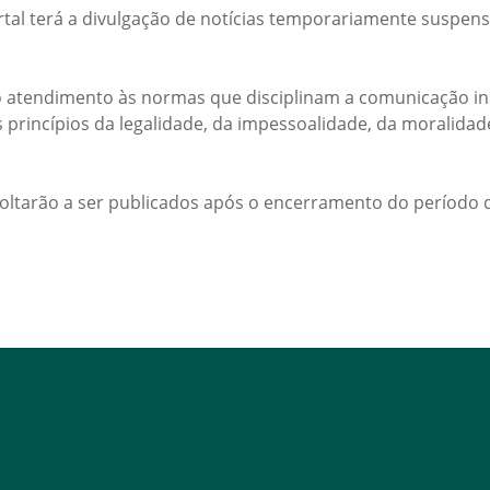
rtal terá a divulgação de notícias temporariamente suspens
 atendimento às normas que disciplinam a comunicação ins
s princípios da legalidade, da impessoalidade, da moralida
voltarão a ser publicados após o encerramento do período d