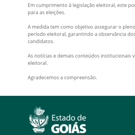
Em cumprimento à legislação eleitoral, este po
para as eleições.
A medida tem como objetivo assegurar o pleno
período eleitoral, garantindo a observância do
candidatos.
As notícias e demais conteúdos institucionais 
eleitoral.
Agradecemos a compreensão.