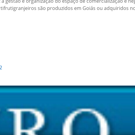
a gestão e organização do espaço de comercialização e neg
ifrutigranjeiros são produzidos em Goiás ou adquiridos no
2