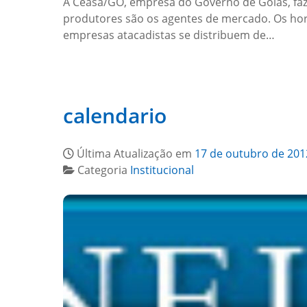
A Ceasa/GO, empresa do Governo de Goiás, faz 
produtores são os agentes de mercado. Os hort
empresas atacadistas se distribuem de…
calendario
Última Atualização em
17 de outubro de 201
Categoria
Institucional