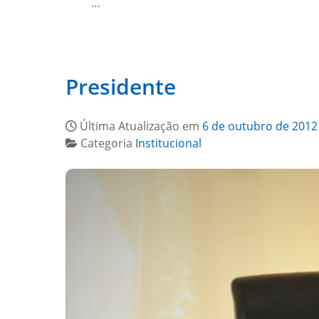
…
Presidente
Última Atualização em
6 de outubro de 2012
Categoria
Institucional