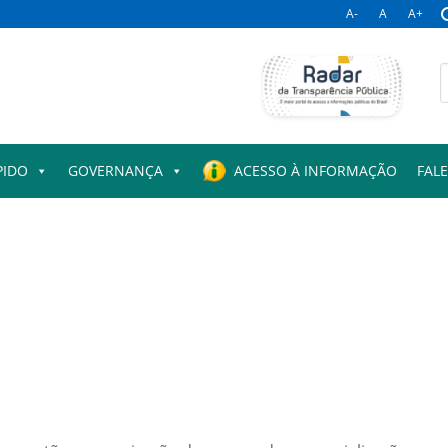
A-
A
A+
B
p
PIDO
GOVERNANÇA
ACESSO À INFORMAÇÃO
FAL