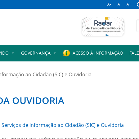
A-
A
A+
B
p
PIDO
GOVERNANÇA
ACESSO À INFORMAÇÃO
FAL
Informação ao Cidadão (SIC) e Ouvidoria
DA OUVIDORIA
,
Serviços de Informação ao Cidadão (SIC) e Ouvidoria