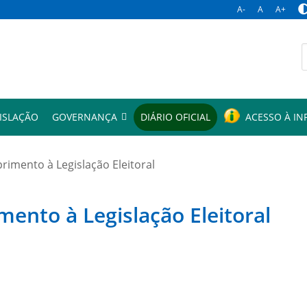
A-
A
A+
p
ISLAÇÃO
GOVERNANÇA
DIÁRIO OFICIAL
ACESSO À I
mento à Legislação Eleitoral
to à Legislação Eleitoral