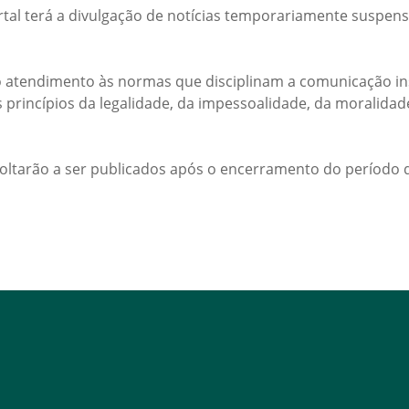
rtal terá a divulgação de notícias temporariamente suspens
 atendimento às normas que disciplinam a comunicação ins
s princípios da legalidade, da impessoalidade, da moralida
voltarão a ser publicados após o encerramento do período d