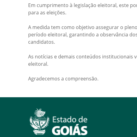
Em cumprimento à legislação eleitoral, este po
para as eleições.
A medida tem como objetivo assegurar o pleno
período eleitoral, garantindo a observância do
candidatos.
As notícias e demais conteúdos institucionais 
eleitoral.
Agradecemos a compreensão.