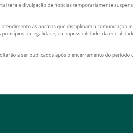
rtal terá a divulgação de notícias temporariamente suspens
 atendimento às normas que disciplinam a comunicação ins
s princípios da legalidade, da impessoalidade, da moralida
voltarão a ser publicados após o encerramento do período d