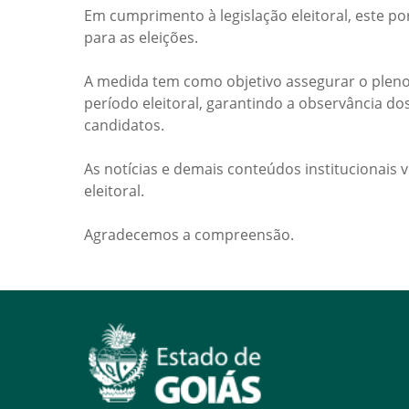
Em cumprimento à legislação eleitoral, este po
para as eleições.
A medida tem como objetivo assegurar o pleno
período eleitoral, garantindo a observância do
candidatos.
As notícias e demais conteúdos institucionais 
eleitoral.
Agradecemos a compreensão.