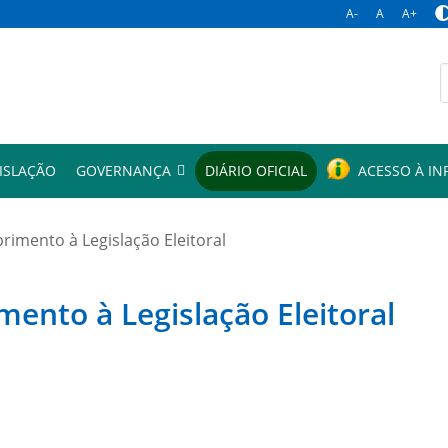
A-
A
A+
p
ISLAÇÃO
GOVERNANÇA
DIÁRIO OFICIAL
ACESSO À I
mento à Legislação Eleitoral
to à Legislação Eleitoral