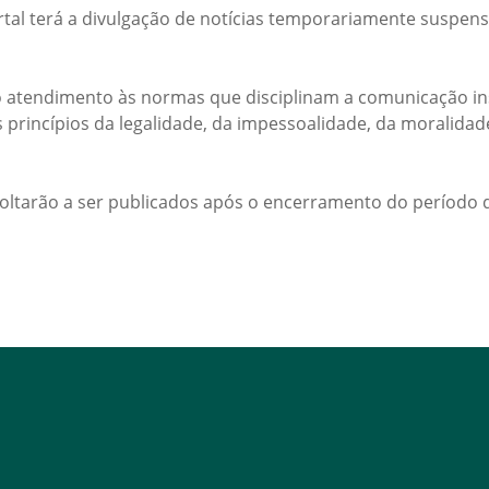
rtal terá a divulgação de notícias temporariamente suspens
 atendimento às normas que disciplinam a comunicação ins
s princípios da legalidade, da impessoalidade, da moralida
voltarão a ser publicados após o encerramento do período d