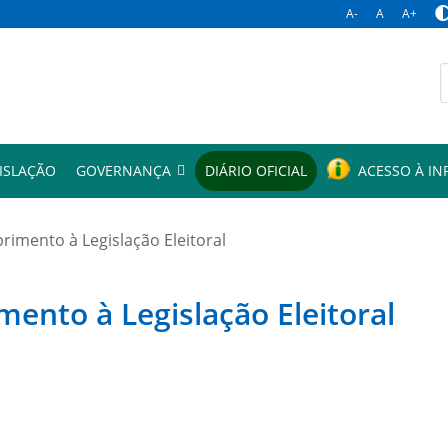
A-
A
A+
p
ISLAÇÃO
GOVERNANÇA
DIÁRIO OFICIAL
ACESSO À I
mento à Legislação Eleitoral
to à Legislação Eleitoral