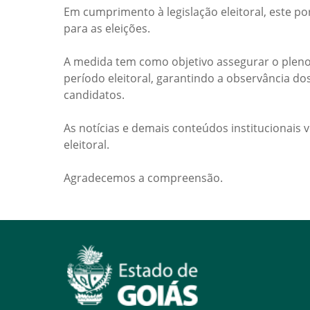
Em cumprimento à legislação eleitoral, este po
para as eleições.
A medida tem como objetivo assegurar o pleno
período eleitoral, garantindo a observância do
candidatos.
As notícias e demais conteúdos institucionais 
eleitoral.
Agradecemos a compreensão.