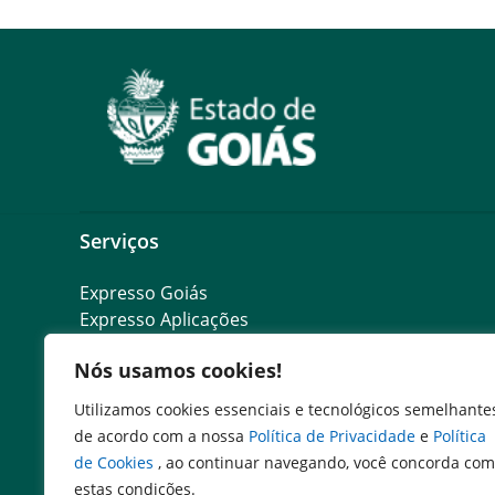
Serviços
Expresso Goiás
Expresso Aplicações
Expresso Servidor
Nós usamos cookies!
SEI Governadoria
Cadastro de Autoridades
Utilizamos cookies essenciais e tecnológicos semelhante
Escola de Governo
de acordo com a nossa
Política de Privacidade
e
Política
de Cookies
, ao continuar navegando, você concorda com
estas condições.