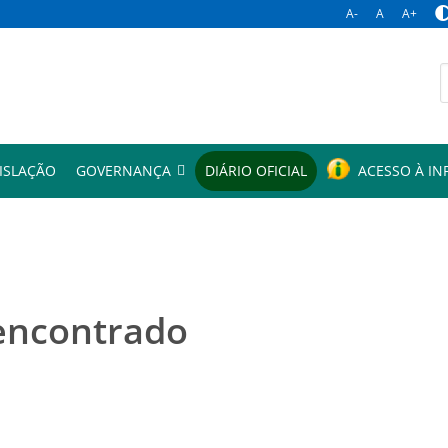
A-
A
A+
p
ISLAÇÃO
GOVERNANÇA
DIÁRIO OFICIAL
ACESSO À I
encontrado