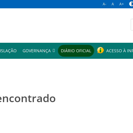
A-
A
A+
p
ISLAÇÃO
GOVERNANÇA
DIÁRIO OFICIAL
ACESSO À I
encontrado