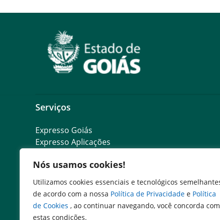
Serviços
Expresso Goiás
Expresso Aplicações
Expresso Servidor
Nós usamos cookies!
SEI Governadoria
Cadastro de Autoridades
Utilizamos cookies essenciais e tecnológicos semelhante
Escola de Governo
de acordo com a nossa
Política de Privacidade
e
Política
de Cookies
, ao continuar navegando, você concorda com
estas condições.