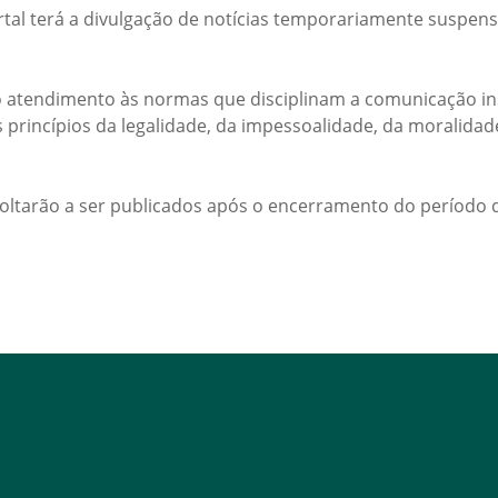
rtal terá a divulgação de notícias temporariamente suspens
 atendimento às normas que disciplinam a comunicação ins
s princípios da legalidade, da impessoalidade, da moralida
voltarão a ser publicados após o encerramento do período d