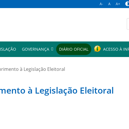
A-
A
A+
p
ISLAÇÃO
GOVERNANÇA
DIÁRIO OFICIAL
ACESSO À I
mento à Legislação Eleitoral
to à Legislação Eleitoral