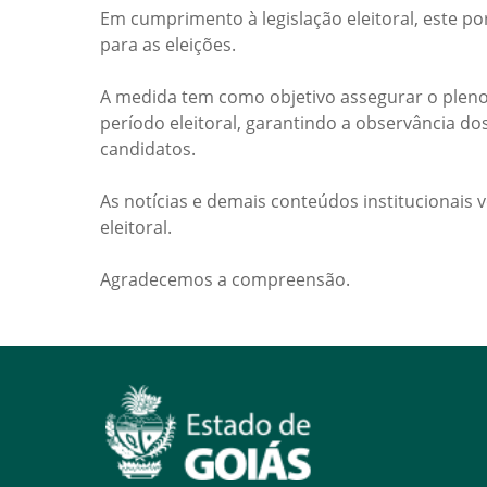
Em cumprimento à legislação eleitoral, este po
para as eleições.
A medida tem como objetivo assegurar o pleno
período eleitoral, garantindo a observância do
candidatos.
As notícias e demais conteúdos institucionais 
eleitoral.
Agradecemos a compreensão.