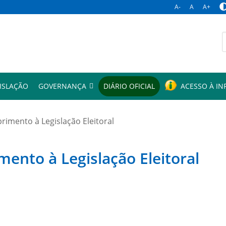
A-
A
A+
p
ISLAÇÃO
GOVERNANÇA
DIÁRIO OFICIAL
ACESSO À I
mento à Legislação Eleitoral
to à Legislação Eleitoral