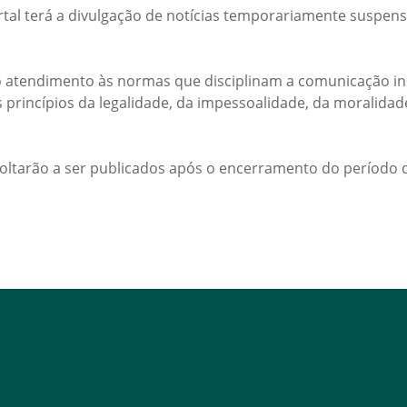
rtal terá a divulgação de notícias temporariamente suspens
 atendimento às normas que disciplinam a comunicação ins
s princípios da legalidade, da impessoalidade, da moralida
voltarão a ser publicados após o encerramento do período d