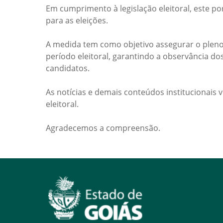
Em cumprimento à legislação eleitoral, este po
para as eleições.
A medida tem como objetivo assegurar o pleno
período eleitoral, garantindo a observância do
candidatos.
As notícias e demais conteúdos institucionais 
eleitoral.
Agradecemos a compreensão.