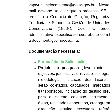
vaptvupt.meioambiente@goias.gov.br
. Neste
mail deve-se solicitar que o processo SEI 
remetido à Gerência de Criação, Regulariz
Fundiária e Suporte à Gestão de Unidade
Conservação (18334). Obs.: O proce
administrativo específico só será aberto com 
a documentação necessária.
Documentação necessária:
Formulário de Solicitaç
ão
;
Projeto de pesquisa
(deve conter tít
objetivos, justificativas, revisão bibliográ
metodologia, indicação dos táxons
serão coletados, capturados, marcado
transportados, indicação do destino prev
para o material coletado, indicação
áreas, resultados esperados, cronogram
execução, equipe executora, referê