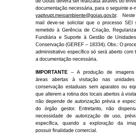
de Goiás deverá ser realizada através do envi
documentação necessária, para o seguinte e-m
vaptvupt.meioambiente@goias.gov.br
. Neste
mail deve-se solicitar que o processo SEI 
remetido à Gerência de Criação, Regulariz
Fundiária e Suporte à Gestão de Unidade
Conservação (GEREF – 18334). Obs.: O proc
administrativo específico só será aberto com 
a documentação necessária.
IMPORTANTE
– A produção de imagens
áreas abertas à visitação nas unidade
conservação estaduais sem aparatos ou eq
que alterem a rotina dos locais abertos à visit
não depende de autorização prévia e especí
do órgão gestor. Entretanto, não dispen
necessidade de autorização de uso, prév
específica, quando a exploração da im
possuir finalidade comercial.