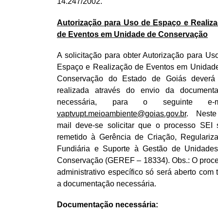
14.247/2002.
Autorização para Uso de Espaço e Realiz
de Eventos em Unidade de Conservação
A solicitação para obter Autorização para Us
Espaço e Realização de Eventos em Unidad
Conservação do Estado de Goiás deverá
realizada através do envio da document
necessária, para o seguinte e-ma
vaptvupt.meioambiente@goias.gov.br
. Neste
mail deve-se solicitar que o processo SEI 
remetido à Gerência de Criação, Regulariz
Fundiária e Suporte à Gestão de Unidade
Conservação (GEREF – 18334). Obs.: O proc
administrativo específico só será aberto com 
a documentação necessária.
Documentação necessária: