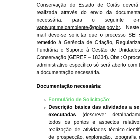
Conservação do Estado de Goiás deverá
realizada através do envio da document
necessária, para o seguinte e-ma
vaptvupt.meioambiente@goias.gov.br
. Neste
mail deve-se solicitar que o processo SEI 
remetido à Gerência de Criação, Regulariz
Fundiária e Suporte à Gestão de Unidade
Conservação (GEREF – 18334). Obs.: O proc
administrativo específico só será aberto com 
a documentação necessária.
Documentação necessária:
Formulário de Solicitação;
Descrição básica das atividades a s
executadas
(descrever detalhadame
todos os pontos e aspectos relativ
realização de atividades técnico-científ
de prospecção, exploração, topografia 