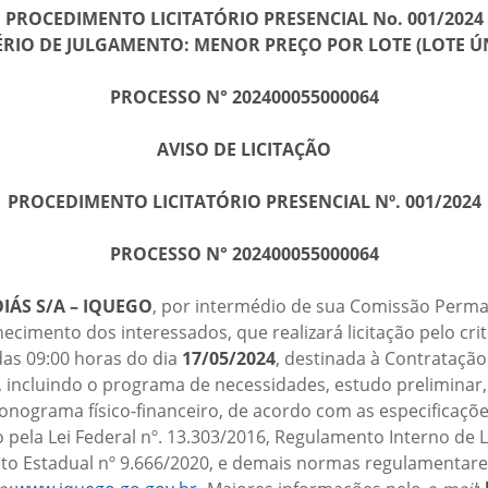
PROCEDIMENTO LICITATÓRIO PRESENCIAL No. 001/2024
ÉRIO DE JULGAMENTO: MENOR PREÇO POR LOTE (LOTE Ú
PROCESSO N° 202400055000064
AVISO DE LICITAÇÃO
PROCEDIMENTO LICITATÓRIO PRESENCIAL Nº. 001/2024
PROCESSO N° 202400055000064
IÁS S/A – IQUEGO
, por intermédio de sua Comissão Perman
hecimento dos interessados, que realizará licitação pelo cr
 das 09:00 horas do dia
17/05/2024
, destinada à Contrataçã
 incluindo o programa de necessidades, estudo preliminar, 
onograma físico-financeiro, de acordo com as especificaçõ
 pela Lei Federal nº. 13.303/2016, Regulamento Interno de L
reto Estadual nº 9.666/2020, e demais normas regulamentares