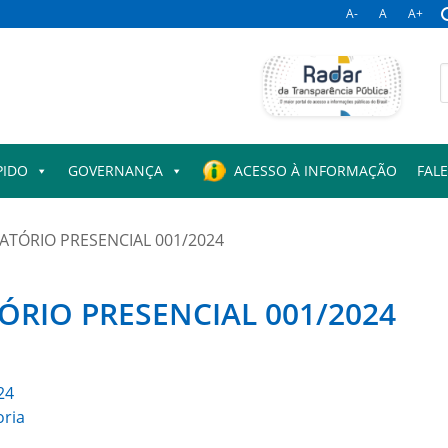
A-
A
A+
B
p
PIDO
GOVERNANÇA
ACESSO À INFORMAÇÃO
FAL
ATÓRIO PRESENCIAL 001/2024
ÓRIO PRESENCIAL 001/2024
24
oria