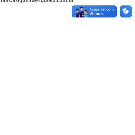
halis.asiqueira@iquego.com.br