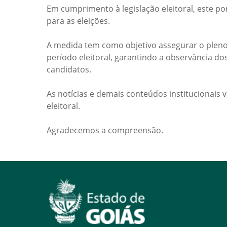
Em cumprimento à legislação eleitoral, este po
para as eleições.
A medida tem como objetivo assegurar o pleno
período eleitoral, garantindo a observância do
candidatos.
As notícias e demais conteúdos institucionais 
eleitoral.
Agradecemos a compreensão.