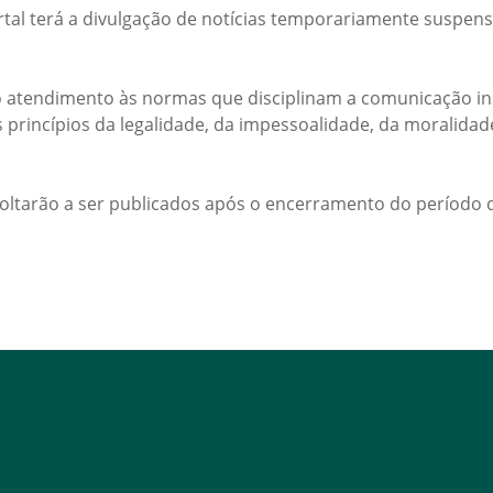
rtal terá a divulgação de notícias temporariamente suspens
 atendimento às normas que disciplinam a comunicação ins
s princípios da legalidade, da impessoalidade, da moralida
voltarão a ser publicados após o encerramento do período d