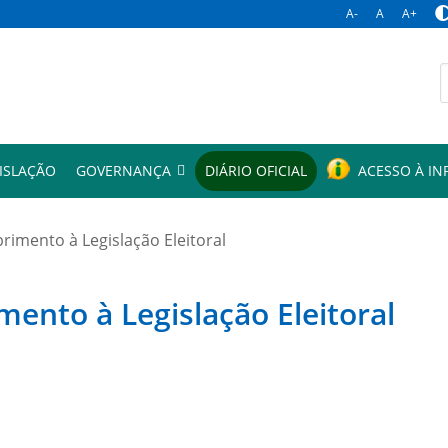
A-
A
A+
p
ISLAÇÃO
GOVERNANÇA
DIÁRIO OFICIAL
ACESSO À I
mento à Legislação Eleitoral
to à Legislação Eleitoral