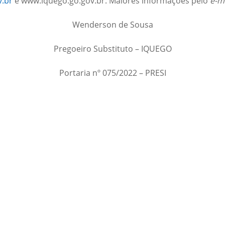
.br
e www.iquego.go.gov.br. Maiores informações pelo
e-m
Wenderson de Sousa
Pregoeiro Substituto – IQUEGO
Portaria nº 075/2022 – PRESI