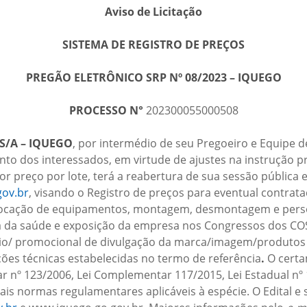
Aviso de Licitação
SISTEMA DE REGISTRO DE PREÇOS
PREGÃO ELETRÔNICO SRP Nº 08/2023 – IQUEGO
PROCESSO N°
202300055000508
S/A – IQUEGO
, por intermédio de seu Pregoeiro e Equipe d
nto dos interessados, em virtude de ajustes na instrução pr
or preço por lote, terá a reabertura de sua sessão pública e
ov.br
, visando o Registro de preços para eventual contra
co, locação de equipamentos, montagem, desmontagem e per
rea da saúde e exposição da empresa nos Congressos dos 
io/ promocional de divulgação da marca/imagem/produtos e
ões técnicas estabelecidas no termo de referência
.
O certa
ar nº 123/2006, Lei Complementar 117/2015, Lei Estadual nº 
ais normas regulamentares aplicáveis à espécie. O Edital e