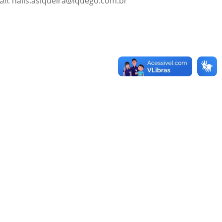
ail
: halis.asiqueira@iquego.com.br