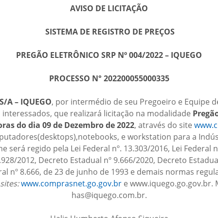
AVISO DE LICITAÇÃO
SISTEMA DE REGISTRO DE PREÇOS
PREGÃO ELETRÔNICO SRP Nº 004/2022 – IQUEGO
PROCESSO N° 202200055000335
S/A – IQUEGO
, por intermédio de seu Pregoeiro e Equipe d
 interessados, que realizará licitação na modalidade
Pregão
oras do dia 09 de Dezembro de 2022
, através do site
www.c
putadores(desktops),notebooks, e workstation para a Indús
e será regido pela Lei Federal nº. 13.303/2016, Lei Federal 
.928/2012, Decreto Estadual nº 9.666/2020, Decreto Estadual
al nº 8.666, de 23 de junho de 1993 e demais normas regulam
sites:
www.comprasnet.go.gov.br
e www.iquego.go.gov.br. 
has@iquego.com.br.