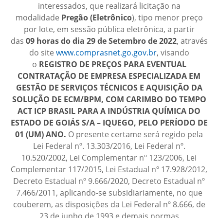
interessados, que realizará licitação na
modalidade
Pregão (Eletrônico
), tipo menor preço
por lote, em sessão pública eletrônica, a partir
das
09
horas do dia 29 de Setembro de 2022
, através
do site
www.comprasnet.go.gov.br
, visando
o
REGISTRO DE PREÇOS PARA EVENTUAL
CONTRATAÇÃO DE EMPRESA ESPECIALIZADA EM
GESTÃO DE SERVIÇOS TÉCNICOS E AQUISIÇÃO DA
SOLUÇÃO DE ECM/BPM, COM CARIMBO DO TEMPO
ACT ICP BRASIL PARA A INDÚSTRIA QUÍMICA DO
ESTADO DE GOIÁS S/A – IQUEGO, PELO PERÍODO DE
01 (UM) ANO.
O presente certame será regido pela
Lei Federal nº. 13.303/2016, Lei Federal nº.
10.520/2002, Lei Complementar nº 123/2006, Lei
Complementar 117/2015, Lei Estadual nº 17.928/2012,
Decreto Estadual nº 9.666/2020, Decreto Estadual nº
7.466/2011, aplicando-se subsidiariamente, no que
couberem, as disposições da Lei Federal nº 8.666, de
23 de junho de 1993 e demais normas