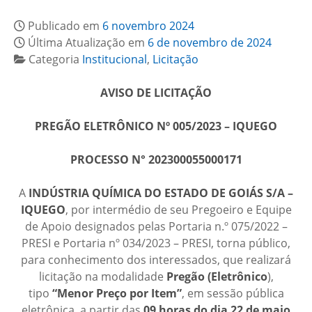
Publicado em
6 novembro 2024
Última Atualização em
6 de novembro de 2024
Categoria
Institucional
,
Licitação
AVISO DE LICITAÇÃO
PREGÃO ELETRÔNICO Nº 005/2023 – IQUEGO
PROCESSO N° 202300055000171
A
INDÚSTRIA QUÍMICA DO ESTADO DE GOIÁS S/A –
IQUEGO
, por intermédio de seu Pregoeiro e Equipe
de Apoio designados pelas Portaria n.º 075/2022 –
PRESI e Portaria nº 034/2023 – PRESI, torna público,
para conhecimento dos interessados, que realizará
licitação na modalidade
Pregão (Eletrônico
),
tipo
“Menor Preço por Item”
, em sessão pública
eletrônica, a partir das
09 horas do dia 22 de maio