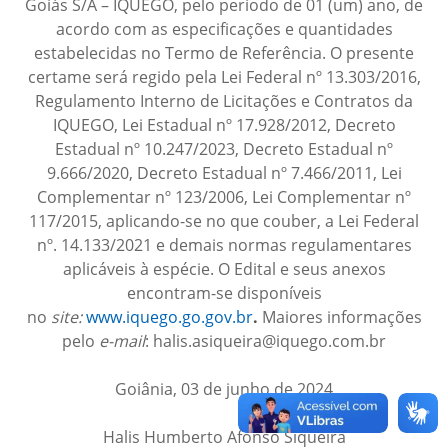
Goiás S/A – IQUEGO, pelo período de 01 (um) ano, de
acordo com as especificações e quantidades
estabelecidas no Termo de Referência. O presente
certame será regido pela Lei Federal nº 13.303/2016,
Regulamento Interno de Licitações e Contratos da
IQUEGO, Lei Estadual nº 17.928/2012, Decreto
Estadual nº 10.247/2023, Decreto Estadual nº
9.666/2020, Decreto Estadual nº 7.466/2011, Lei
Complementar nº 123/2006, Lei Complementar nº
117/2015, aplicando-se no que couber, a Lei Federal
nº. 14.133/2021 e demais normas regulamentares
aplicáveis à espécie. O Edital e seus anexos
encontram-se disponíveis
no
site:
www.iquego.go.gov.br
.
Maiores informações
pelo
e-mail
: halis.asiqueira@iquego.com.br
Goiânia, 03 de junho de 2024
Halis Humberto Afonso Siqueira