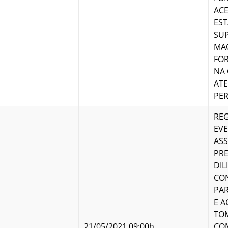
ACE
EST
SUP
MA
FOR
NA 
ATE
PER
REG
EV
ASS
PRE
DIL
CO
PAR
E 
TOM
21/05/2021 09:00h
CO