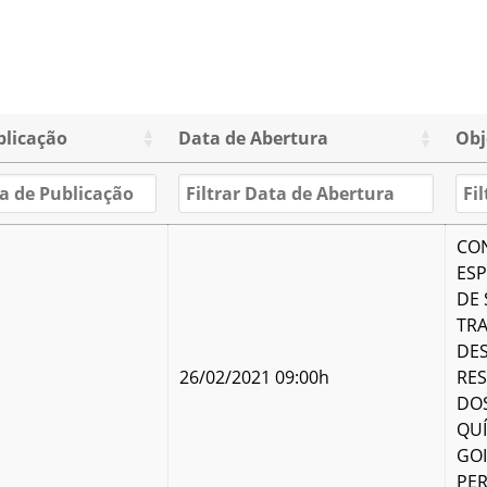
blicação
Data de Abertura
Obj
CO
ESP
DE 
TR
DES
26/02/2021 09:00h
RES
DOS
QUÍ
GOI
PER