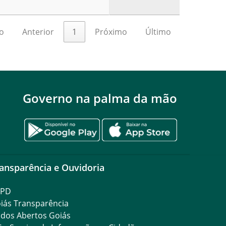
39.035,
o
Anterior
1
Próximo
Último
Governo na palma da mão
ansparência e Ouvidoria
GPD
iás Transparência
dos Abertos Goiás