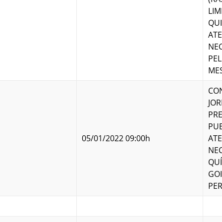
LIM
QUI
AT
NEC
PEL
MES
CO
JOR
PRE
PUB
05/01/2022 09:00h
AT
NEC
QUÍ
GOI
PER