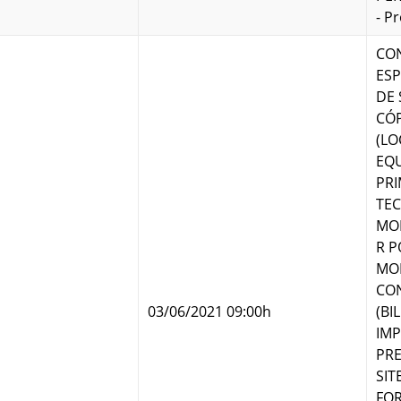
- P
CO
ESP
DE 
CÓ
(LO
EQ
PRI
TE
MO
R P
MO
CON
03/06/2021 09:00h
(BI
IM
PRE
SIT
FOR