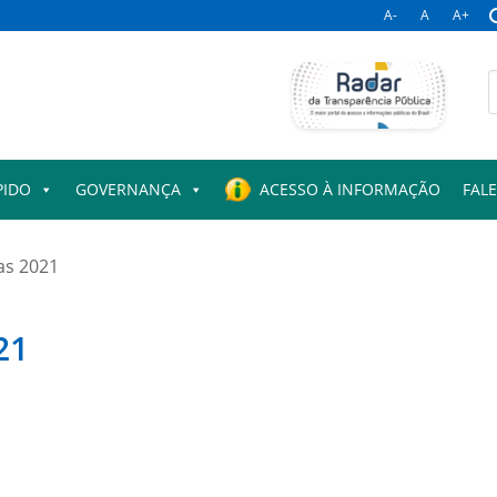
A-
A
A+
B
p
PIDO
GOVERNANÇA
ACESSO À INFORMAÇÃO
FAL
as 2021
21