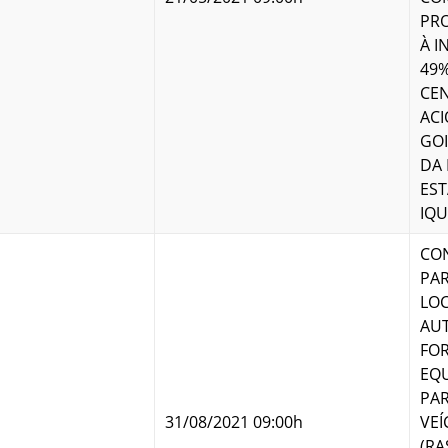
PRO
À I
49%
CEN
ACI
GOI
DA 
EST
IQU
CO
PAR
LOC
AU
FO
EQU
PA
31/08/2021 09:00h
VEÍ
(RA