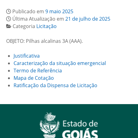
Publicado em
9 maio 2025
Última Atualização em
21 de julho de 2025
Categoria
Licitação
OBJETO: Pilhas alcalinas 3A (AAA).
Justificativa
Caracterização da situação emergencial
Termo de Referência
Mapa de Cotação
Ratificação da Dispensa de Licitação