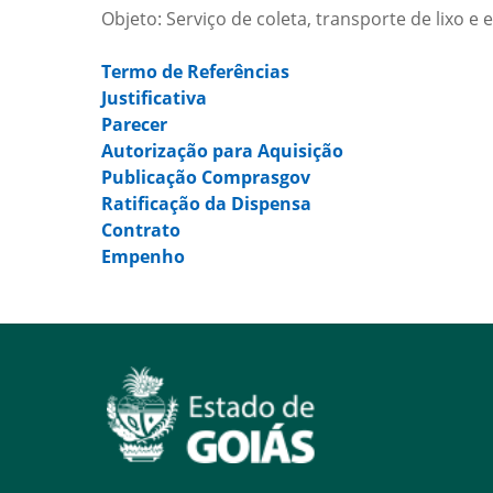
Objeto: Serviço de coleta, transporte de lixo e 
Termo de Referências
Justificativa
Parecer
Autorização para Aquisição
Publicação Comprasgov
Ratificação da Dispensa
Contrato
Empenho