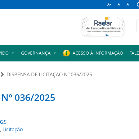
A-
A
A+
B
p
PIDO
GOVERNANÇA
ACESSO À INFORMAÇÃO
FAL
DISPENSA DE LICITAÇÃO Nº 036/2025
Nº 036/2025
025
,
Licitação