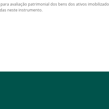
para avaliação patrimonial dos bens dos ativos imobilizad
idas neste instrumento.