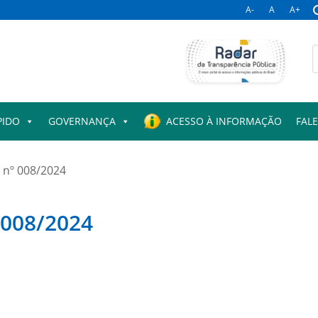
A-
A
A+
B
p
PIDO
GOVERNANÇA
ACESSO À INFORMAÇÃO
FAL
 nº 008/2024
 008/2024