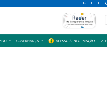
A-
A
A+
B
p
PIDO
GOVERNANÇA
ACESSO À INFORMAÇÃO
FAL