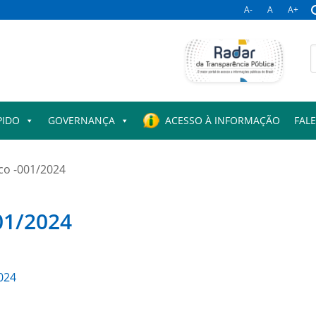
A-
A
A+
B
p
PIDO
GOVERNANÇA
ACESSO À INFORMAÇÃO
FAL
o -001/2024
01/2024
024