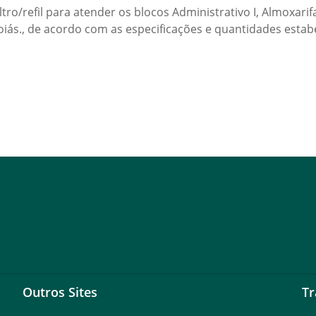
iltro/refil para atender os blocos Administrativo I, Almoxar
oiás., de acordo com as especificações e quantidades estab
Outros Sites
Tr