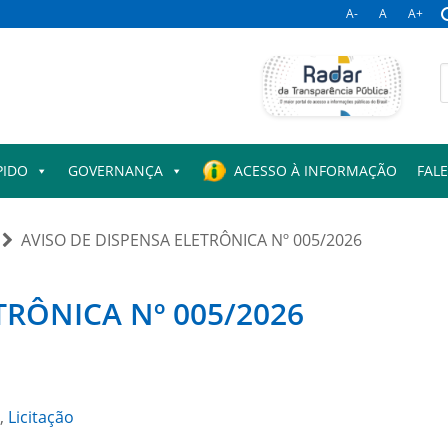
A-
A
A+
B
p
PIDO
GOVERNANÇA
ACESSO À INFORMAÇÃO
FAL
AVISO DE DISPENSA ELETRÔNICA Nº 005/2026
TRÔNICA Nº 005/2026
,
Licitação