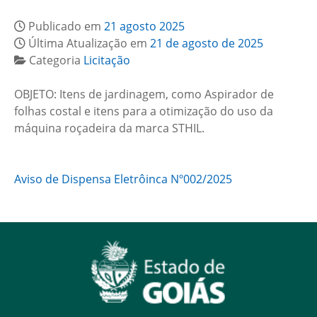
Publicado em
21 agosto 2025
Última Atualização em
21 de agosto de 2025
Categoria
Licitação
OBJETO: Itens de jardinagem, como Aspirador de
folhas costal e itens para a otimização do uso da
máquina roçadeira da marca STHIL.
Aviso de Dispensa Eletrôinca Nº002/2025