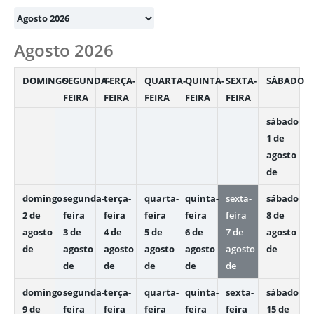
Month
selection
Agosto 2026
DOMINGO
SEGUNDA-
TERÇA-
QUARTA-
QUINTA-
SEXTA-
SÁBADO
FEIRA
FEIRA
FEIRA
FEIRA
FEIRA
sábado
1 de
agosto
de
domingo
segunda-
terça-
quarta-
quinta-
sexta-
sábado
2 de
feira
feira
feira
feira
feira
8 de
agosto
3 de
4 de
5 de
6 de
7 de
agosto
de
agosto
agosto
agosto
agosto
agosto
de
de
de
de
de
de
domingo
segunda-
terça-
quarta-
quinta-
sexta-
sábado
9 de
feira
feira
feira
feira
feira
15 de