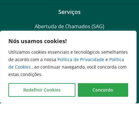
Serviços
Abertuda de Chamados (SAG)
Cadastro de Autoridades
Nós usamos cookies!
Consultar Contracheque
Escola de Governo
Utilizamos cookies essenciais e tecnológicos semelhantes
de acordo com a nossa
Política de Privacidade
e
Política
Outros Sites
de Cookies
, ao continuar navegando, você concorda com
estas condições.
Governo de Goiás
Assembleia Legislativa do Estado de Goiás
Redefinir Cookies
Concordo
Tribunal de Justiça do Estado de Goiás
Ministério Público do Estado de Goiás
Procuradoria-Geral do Estado de Goiás
Controladoria-Geral do Estado de Goiás
Diário Oficial do Estado