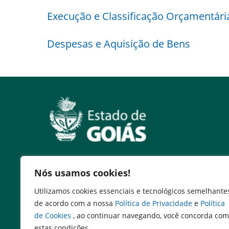
Execução e Classificação Orçamentári
Despesas e Aquisição de Bens
Nós usamos cookies!
Serviços
Utilizamos cookies essenciais e tecnológicos semelhante
Abertuda de Chamados (SAG)
de acordo com a nossa
Política de Privacidade
e
Política
Cadastro de Autoridades
de Cookies
, ao continuar navegando, você concorda com
Consultar Contracheque
estas condições.