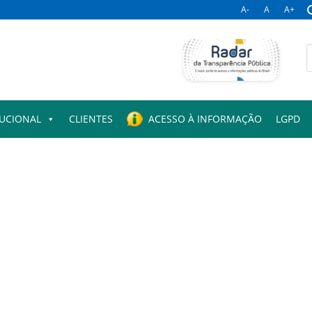
A-
A
A+
B
p
TUCIONAL
CLIENTES
ACESSO À INFORMAÇÃO
LGPD