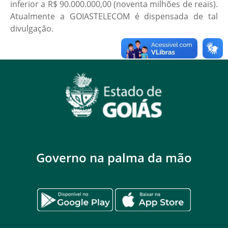
inferior a R$ 90.000.000,00 (noventa milhões de reais).
Atualmente a GOIASTELECOM é dispensada de tal
divulgação.
Governo na palma da mão