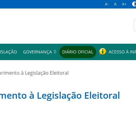
A-
A
A+
p
ISLAÇÃO
GOVERNANÇA
DIÁRIO OFICIAL
ACESSO À I
mento à Legislação Eleitoral
to à Legislação Eleitoral