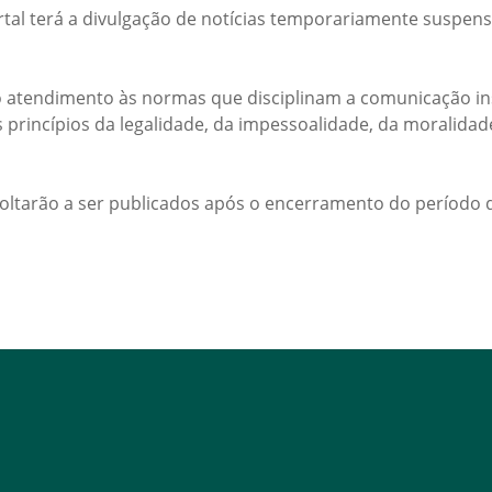
rtal terá a divulgação de notícias temporariamente suspens
 atendimento às normas que disciplinam a comunicação ins
s princípios da legalidade, da impessoalidade, da moralida
voltarão a ser publicados após o encerramento do período d