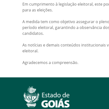
Em cumprimento à legislação eleitoral, este po
para as eleições.
A medida tem como objetivo assegurar o pleno
período eleitoral, garantindo a observância do
candidatos.
As notícias e demais conteúdos institucionais 
eleitoral.
Agradecemos a compreensão.