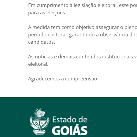
Em cumprimento à legislação eleitoral, este po
para as eleições.
A medida tem como objetivo assegurar o pleno
período eleitoral, garantindo a observância do
candidatos.
As notícias e demais conteúdos institucionais 
eleitoral.
Agradecemos a compreensão.