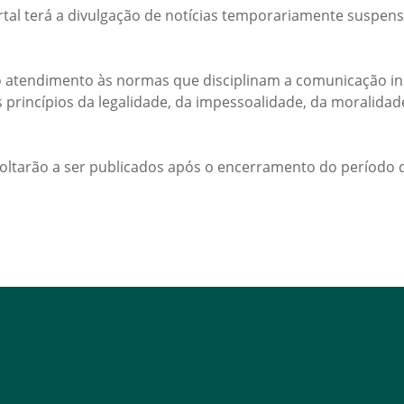
rtal terá a divulgação de notícias temporariamente suspens
 atendimento às normas que disciplinam a comunicação ins
s princípios da legalidade, da impessoalidade, da moralida
voltarão a ser publicados após o encerramento do período d