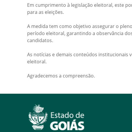
Em cumprimento à legislação eleitoral, este po
para as eleições.
A medida tem como objetivo assegurar o pleno
período eleitoral, garantindo a observância do
candidatos.
As notícias e demais conteúdos institucionais 
eleitoral.
Agradecemos a compreensão.