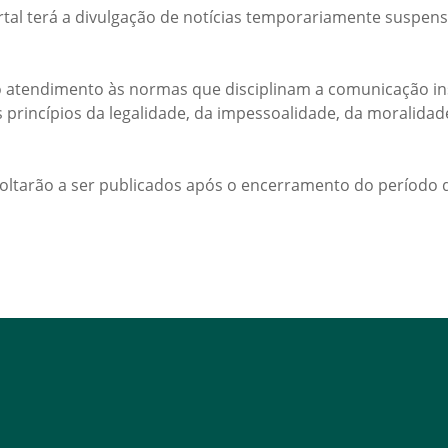
rtal terá a divulgação de notícias temporariamente suspens
 atendimento às normas que disciplinam a comunicação ins
s princípios da legalidade, da impessoalidade, da moralida
voltarão a ser publicados após o encerramento do período d