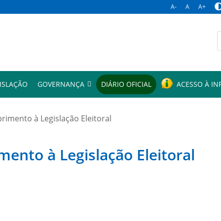
A-
A
A+
p
ISLAÇÃO
GOVERNANÇA
DIÁRIO OFICIAL
ACESSO À I
mento à Legislação Eleitoral
to à Legislação Eleitoral