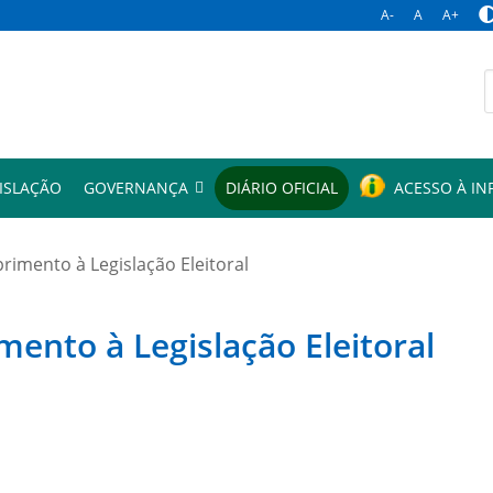
A-
A
A+
p
ISLAÇÃO
GOVERNANÇA
DIÁRIO OFICIAL
ACESSO À I
mento à Legislação Eleitoral
to à Legislação Eleitoral