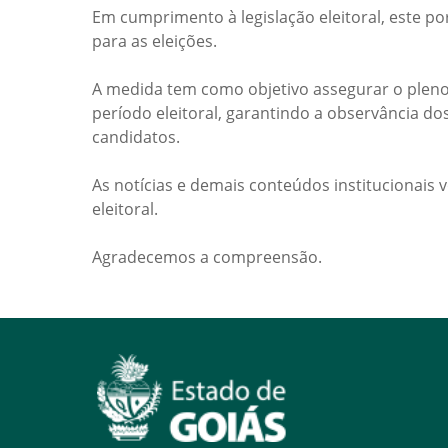
Em cumprimento à legislação eleitoral, este po
para as eleições.
A medida tem como objetivo assegurar o pleno
período eleitoral, garantindo a observância do
candidatos.
As notícias e demais conteúdos institucionais 
eleitoral.
Agradecemos a compreensão.