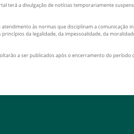
rtal terá a divulgação de notícias temporariamente suspens
 atendimento às normas que disciplinam a comunicação ins
s princípios da legalidade, da impessoalidade, da moralida
voltarão a ser publicados após o encerramento do período d