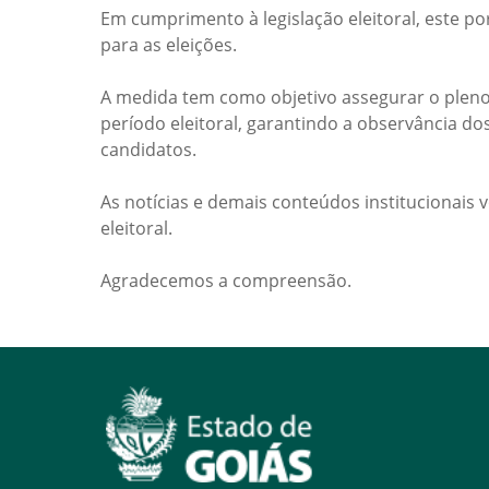
Em cumprimento à legislação eleitoral, este po
para as eleições.
A medida tem como objetivo assegurar o pleno
período eleitoral, garantindo a observância do
candidatos.
As notícias e demais conteúdos institucionais 
eleitoral.
Agradecemos a compreensão.