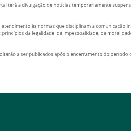
rtal terá a divulgação de notícias temporariamente suspens
 atendimento às normas que disciplinam a comunicação ins
s princípios da legalidade, da impessoalidade, da moralida
voltarão a ser publicados após o encerramento do período d