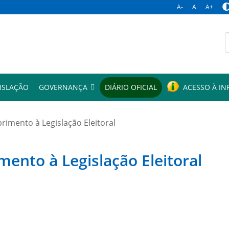
A-
A
A+
p
ISLAÇÃO
GOVERNANÇA
DIÁRIO OFICIAL
ACESSO À I
mento à Legislação Eleitoral
to à Legislação Eleitoral