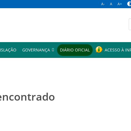
A-
A
A+
p
ISLAÇÃO
GOVERNANÇA
DIÁRIO OFICIAL
ACESSO À I
encontrado