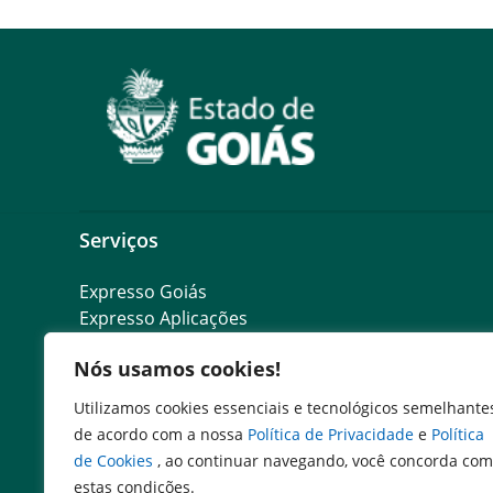
Serviços
Expresso Goiás
Expresso Aplicações
Expresso Servidor
Nós usamos cookies!
SEI Governadoria
Cadastro de Autoridades
Utilizamos cookies essenciais e tecnológicos semelhante
Escola de Governo
de acordo com a nossa
Política de Privacidade
e
Política
de Cookies
, ao continuar navegando, você concorda com
estas condições.