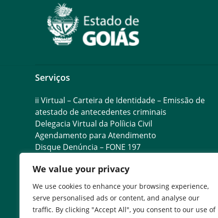
Serviços
ii Virtual – Carteira de Identidade – Emissão de
atestado de antecedentes criminais
Delegacia Virtual da Políicia Civil
Agendamento para Atendimento
Disque Denúncia – FONE 197
Desaparecidos – Polícia Civil do Estado de Goiás
We value your privacy
Compliance da Polícia Civil
Telefones da Polícia Civil
We use cookies to enhance your browsing experience,
Homenagens da Polícia Civil
serve personalised ads or content, and analyse our
Locais para Recebimento de Adolescentes Infrato
traffic. By clicking "Accept All", you consent to our use of
Apreendidos