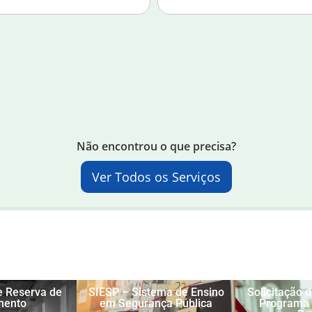
Não encontrou o que precisa?
Ver Todos os Serviços
e Reserva de
SIESP – Sistema de Ensino
Solicitação 
mento
em Segurança Pública
Programa 