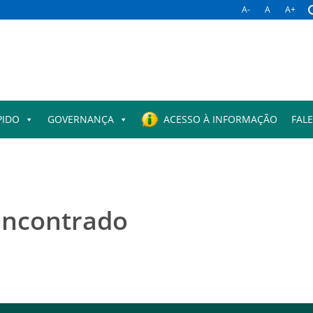
A-
A
A+
PIDO
GOVERNANÇA
ACESSO À INFORMAÇÃO
FAL
encontrado