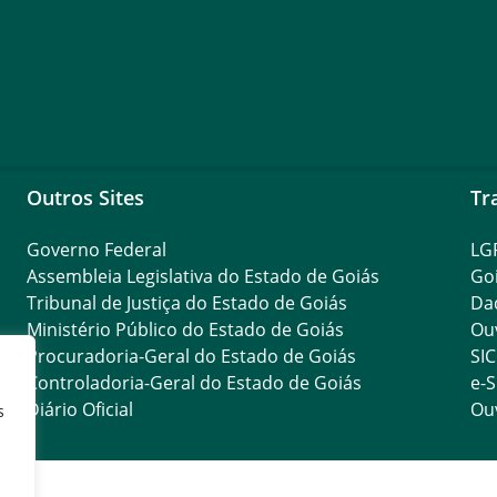
Outros Sites
Tr
Governo Federal
LG
Assembleia Legislativa do Estado de Goiás
Go
Tribunal de Justiça do Estado de Goiás
Da
Ministério Público do Estado de Goiás
Ouv
Procuradoria-Geral do Estado de Goiás
SIC
Controladoria-Geral do Estado de Goiás
e-S
Diário Oficial
Ouv
s