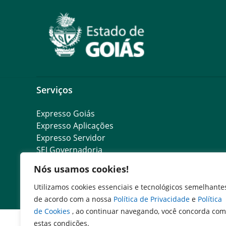
Serviços
Expresso Goiás
Expresso Aplicações
Expresso Servidor
SEI Governadoria
Cadastro de Autoridades
Nós usamos cookies!
Escola de Governo
Agenda de Autoridades
Utilizamos cookies essenciais e tecnológicos semelhante
de acordo com a nossa
Política de Privacidade
e
Política
de Cookies
, ao continuar navegando, você concorda com
estas condições.